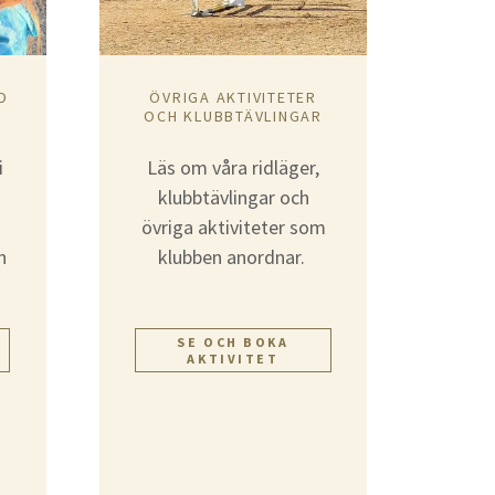
D
ÖVRIGA AKTIVITETER
N
OCH KLUBBTÄVLINGAR
i
Läs om våra ridläger,
klubbtävlingar och
övriga aktiviteter som
h
klubben anordnar.
.
SE OCH BOKA
AKTIVITET