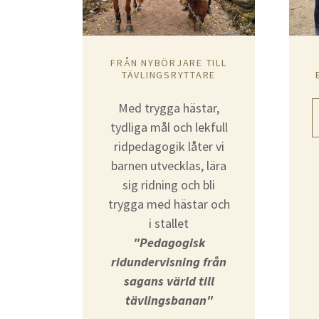
FRÅN NYBÖRJARE TILL
TÄVLINGSRYTTARE
Med trygga hästar,
tydliga mål och lekfull
ridpedagogik låter vi
barnen utvecklas, lära
sig ridning och bli
trygga med hästar och
i stallet
"Pedagogisk
ridundervisning från
sagans värld till
tävlingsbanan"